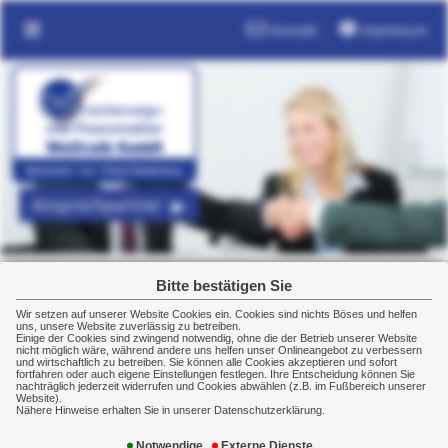
Kontakt
Impressum
Ansprechpartner
Bitte bestätigen Sie
Kontaktformular
Wir setzen auf unserer Website Cookies ein. Cookies sind nichts Böses und helfen
uns, unsere Website zuverlässig zu betreiben.
Einige der Cookies sind zwingend notwendig, ohne die der Betrieb unserer Website
nicht möglich wäre, während andere uns helfen unser Onlineangebot zu verbessern
Hier können Sie schnell und sicher mit uns in Kontakt
und wirtschaftlich zu betreiben. Sie können alle Cookies akzeptieren und sofort
treten.
fortfahren oder auch eigene Einstellungen festlegen. Ihre Entscheidung können Sie
nachträglich jederzeit widerrufen und Cookies abwählen (z.B. im Fußbereich unserer
Website).
Nähere Hinweise erhalten Sie in unserer Datenschutzerklärung.
Versicherungs- und Finanzmakler Wolfrath GmbH
Notwendige
Externe Dienste