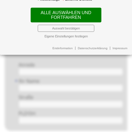
Bahnhofstraße 14a
95466 Weidenberg
ALLE AUSWÄHLEN UND
+49 9278 501
FORTFAHREN
+49 9278 774146
info@makler-buero.eu
Auswahl bestätigen
Eigene Einstellungen festlegen
Die mit
*
gekennzeichneten Felder sind Pflichtfelder
Erstinformation
Datenschutzerklärung
Impressum
Ihre Daten
Anrede
Ihr Name
*
Straße
PLZ/Ort