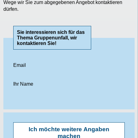
Wege wir Sie zum abgegebenen Angebot kontaktieren
dürfen.
Sie interessieren sich für das
Thema Gruppenunfall, wir
kontaktieren Sie!
Email
Ihr Name
Geburtsdatum
Telefon
Strasse
Möchten Sie Ihr Anliegen konkretisieren?
Ich wünsche keine Anrufe (nur E-Mail)
Ich möchte weitere Angaben
machen